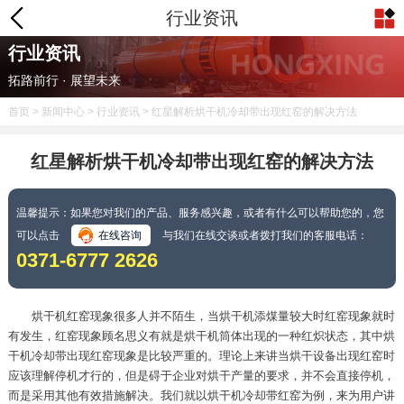
行业资讯
行业资讯
拓路前行 · 展望未来
首页
>
新闻中心
>
行业资讯
> 红星解析烘干机冷却带出现红窑的解决方法
红星解析烘干机冷却带出现红窑的解决方法
温馨提示：如果您对我们的产品、服务感兴趣，或者有什么可以帮助您的，您
可以点击
在线咨询
与我们在线交谈或者拨打我们的客服电话：
0371-6777 2626
烘干机红窑现象很多人并不陌生，当烘干机添煤量较大时红窑现象就时
有发生，红窑现象顾名思义有就是烘干机筒体出现的一种红炽状态，其中烘
干机冷却带出现红窑现象是比较严重的。理论上来讲当烘干设备出现红窑时
应该理解停机才行的，但是碍于企业对烘干产量的要求，并不会直接停机，
而是采用其他有效措施解决。我们就以烘干机冷却带红窑为例，来为用户讲