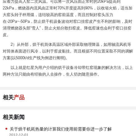
应着力提高入窑二次风温。可以将一次风压由正常时的20kPa提高到
22kPa，燃烧器内流风由正常时70%开度提高到90%，以收缩火焰，适当加
大窑头转子秤用煤，连结较高的窑前温度，而且控制好窑头压力
在-20Pa~-50Pa，防止烘干机设备波动对窑口挂窑皮产生不利的影响，及时
清理燃烧器头部“雪人”，防止火焰分散扫窑皮。降低窑速也会利于窑口挂窑
皮。
2）从外部，烘干机筒体高温区域外部采取物理降温，如用轴流风机等
对筒体表面进行风冷，以利于窑皮黏挂。而且根据不同位置采取不同的调解
方案(以5000t/d生产线为例进行阐明)。
以上就是红星为用户介绍的烘干设备冷却带红窑现象的解决方法，以上
两种方法只能由有经验的人去操作，生人切勿随意操作。
相关
产品
相关新闻
关于烘干机耗热量的计算我们使用前需要你进一步了解
2012-12-01