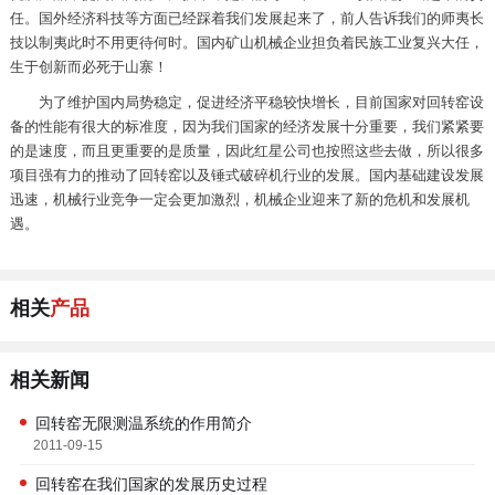
任。国外经济科技等方面已经踩着我们发展起来了，前人告诉我们的师夷长
技以制夷此时不用更待何时。国内矿山机械企业担负着民族工业复兴大任，
生于创新而必死于山寨！
为了维护国内局势稳定，促进经济平稳较快增长，目前国家对回转窑设
备的性能有很大的标准度，因为我们国家的经济发展十分重要，我们紧紧要
的是速度，而且更重要的是质量，因此红星公司也按照这些去做，所以很多
项目强有力的推动了回转窑以及锤式破碎机行业的发展。国内基础建设发展
迅速，机械行业竞争一定会更加激烈，机械企业迎来了新的危机和发展机
遇。
相关
产品
相关新闻
回转窑无限测温系统的作用简介
2011-09-15
回转窑在我们国家的发展历史过程