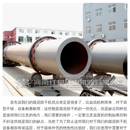
首先说我们的煤泥烘干机优点肯定是很多了，比如说机构简单，对于造
型不错，设备耐磨耐用，这些都是煤泥烘干机的一些优点，但是缺点同样也
是值得我们注意的地方，我们需要的操作，一定要注意温度的控制如果控制
不好这些就是我们的缺点，当然了为了防止这些我们对于我们的煤泥烘干机
设备都加有保温层，对于箱体外壳的绝热性比较好，我们在使用中需要对于