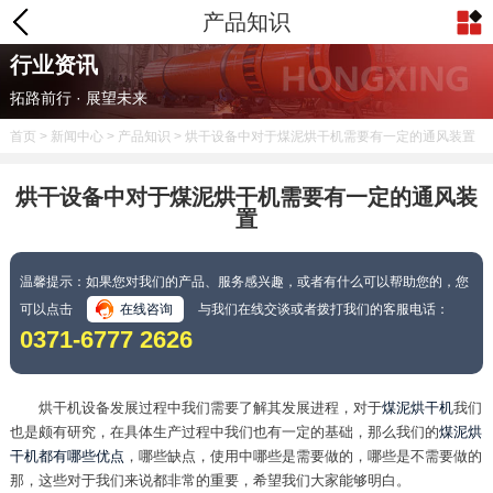
产品知识
行业资讯
拓路前行 · 展望未来
首页
>
新闻中心
>
产品知识
> 烘干设备中对于煤泥烘干机需要有一定的通风装置
烘干设备中对于煤泥烘干机需要有一定的通风装
置
温馨提示：如果您对我们的产品、服务感兴趣，或者有什么可以帮助您的，您
可以点击
在线咨询
与我们在线交谈或者拨打我们的客服电话：
0371-6777 2626
烘干机设备发展过程中我们需要了解其发展进程，对于
煤泥烘干机
我们
也是颇有研究，在具体生产过程中我们也有一定的基础，那么我们的
煤泥烘
干机都有哪些优点
，哪些缺点，使用中哪些是需要做的，哪些是不需要做的
那，这些对于我们来说都非常的重要，希望我们大家能够明白。