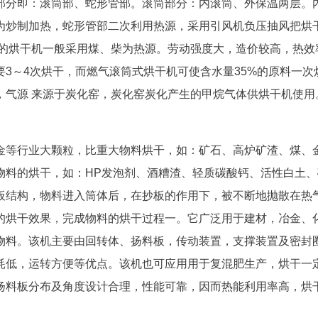
部分即：滚筒部、蛇形管部。滚筒部分：内滚筒、外保温两层。
为炒制加热，蛇形管部二次利用热源，采用引风机负压抽风把烘
有的烘干机一般采用煤、柴为热源。劳动强度大，造价较高，热效
要3～4次烘干，而燃气滚筒式烘干机可使含水量35%的原料一次
，气源 来源于炭化窑，炭化窑炭化产生的甲烷气体供烘干机使用
金等行业大颗粒，比重大物料烘干，如：矿石、高炉矿渣、煤、
物料的烘干，如：HP发泡剂、酒糟渣、轻质碳酸钙、活性白土、
板结构，物料进入筒体后，在抄板的作用下，被不断地抛散在热
的烘干效果，完成物料的烘干过程一。它广泛用于建材，冶金、
物料。该机主要由回转体、扬料板，传动装置，支撑装置及密封
耗低，运转方便等优点。该机也可应用用于复混肥生产，烘干一
扬料板分布及角度设计合理，性能可靠，因而热能利用率高，烘