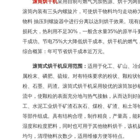
滚筒烘干机
采用自制可燃气为加热源、烘干为两
滚筒内装有三头内螺旋片，可使烘干物料均匀走动称
物料 抽压到螺旋器中进行分离以达到烘干效果。现
损耗大，热利用不足30%，一般含水量35%的原半斗
干成功。节电75%大大降低烘干成本。烘干机的燃气
综合概算：年可节省烘干成本近万元。
滚筒式烘干机应用范围：
适用于化工、矿山、冶
属粉末、磷肥、硫铵。对有特殊要求的粉状、颗粒状
粉、石墨、药渣。滚筒式烘干机采用较优的滚筒加抄
流中，使颗粒的表面充分地与热气接触，从而达到好
工、水泥工业烘干矿渣石灰石、煤粉、矿渣、粘土等
等部件组成。具有结构合理，制作精良，产量高，能
湿度和粒度肥料，同时也可用于其他物料烘干，该机
均匀，清理物料次数少，适用维修方便等特点。