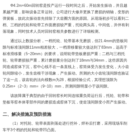
Φ4.2m×60m回转窑是投产运行一段时间之后，开始发生振动，并且越
累越严重，影响设备正常运转。公司进行大修并更换了磨损的销轴，变形的
弹簧板，故此次振动首先排除了大齿圈方面的原因。从现场初步可以看到二
档、三档的托轮和轮带工作面磨损较严重，托轮两头高，中间低，并伴有剥
落现象，同时技术人员对回转窑相关参数进行了详细检测。
通过以上数据分析，一档托轮、轮带基本无磨损，但21.4mm的垫板间
隙与标准顶间隙11mm相差较大，一档滑移量较大值达到了83mm，远高于
标准滑移量（5~20mm）的要求，说明轮带垫板磨损严重；二档与三档托
轮、轮带磨损较严重，累计磨损量分别达到了18mm与34mm，这些原因共
同造成窑体下沉，窑中心线不在一条直线上，窑筒体受力发生变化，大小齿
轮间隙缩小，发生齿根干涉现象，产生振动。所测的大小齿轮顶间隙也验证
了这一点，该齿轮的法向模数m为28，根据经验公式，其理想顶隙为
0.25m+（2~3）mm=（9~10）mm，所测间隙明显小于该间隙。
该故障属于典型的由于回转窑长时间连续重负荷运行后，托轮、轮带和
垫板等窑本体零部件间的磨损造成窑体下沉，使齿顶间隙变小而产生振动。
二、解决措施及预防措施
（1）对托轮、轮带表面剥落处进行挖补，焊补后打磨，采用现场车削
车平3个档的托轮和轮带凹凸面。