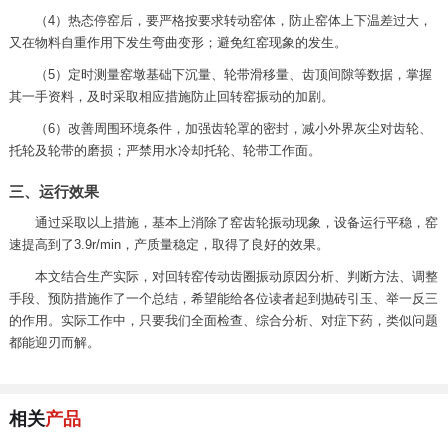
（4）热态停窑后，要严格按要求转动窑体，防止窑体上下温差过大，
又在物料自重作用下发生弯曲变形；避免红窑现象的发生。
（5）定时测量窑墩基础下沉量、轮带滑移量、齿顶间隙等数据，掌握
其一手资料，及时采取相应措施防止回转窑振动的加剧。
（6）改善周围环境条件，加强齿轮罩的密封，减小外界灰尘对齿轮、
托轮及轮带的磨损；严禁用水冷却托轮、轮带工作面。
三、运行效果
通过采取以上措施，基本上消除了窑齿轮振动现象，设备运行平稳，窑
速提高到了3.9r/min，产质量稳定，取得了良好的效果。
本文结合生产实际，对回转窑传动齿圈振动原因分析、判断方法、调整
手段、预防措施作了一个总结，希望能给各位读者起到抛砖引玉、举一反三
的作用。实际工作中，只要我们全面检查、综合分析、对症下药，类似问题
都能迎刃而解。
相关
产品