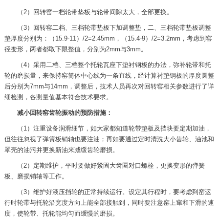
（2）回转窑一档轮带垫板与轮带间隙太大，全部更换。
（3）回转窑二档、三档轮带垫板下加调整垫，二、三档轮带垫板调整
垫厚度分别为：（15.9-11）/2=2.45mm，（15.4-9）/2=3.2mm，考虑到窑
径变形，两者都取下限整值，分别为2mm与3mm。
（4）采用二档、三档整个托轮瓦座下垫衬钢板的办法，弥补轮带和托
轮的磨损量，来保持窑筒体中心线为一条直线，经计算衬垫钢板的厚度圆整
后分别为7mm与14mm，调整后，技术人员再次对回转窑相关参数进行了详
细检测，各测量值基本符合技术要求。
减小回转窑齿轮振动的预防措施：
（1）注重设备润滑细节，如大家都知道轮带垫板及挡块要定期加油，
但往往忽视了弹簧板销轴也要注油；再如要通过定时清洗大小齿轮、油池和
罩壳的油污并更换新油来减缓齿轮磨损。
（2）定期维护，平时要做好紧固大齿圈对口螺栓，更换变形的弹簧
板、磨损销轴等工作。
（3）维护好液压挡轮的正常持续运行。设定其行程时，要考虑到窑运
行时轮带与托轮沿宽度方向上能全部接触到，同时要注意窑上窜和下滑的速
度，使轮带、托轮能均匀而缓慢的磨损。