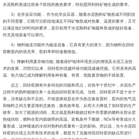
水泥熟料形成过程各个阶段的换热要求，特别是阿利特矿物生成的要求。
3）化学反应功能， 作为化学反应器，随着水泥熟料矿物形成不同阶段
的不同需要，它既可分阶段地满足不同矿物形成对热量、温度的要求，又可
以满足他们对时间的要求，是目前用于水泥熟料矿物最终形成的较好装备，
尚无其他装备可以替代。
4）物料输送功能作为输送设备，它具有更大的潜力，因为物料在回转
窑断面内的填充率、窑斜率和转速都很低。
5）降解利用废弃物功能; 随着保护地球环境意识的增强及水泥工业技
术的发展，20世纪以来，回转窑的优越环保功能迅速被挖掘。它所具有的高
温、热力场已成为降解利用各种有毒、有害、危险废弃物的不错装置。
总之，回转窑拥有许多特别的功能和亮点，在快半个世纪中，水泥生产
过程中的熟料煅烧任务一走就由回转窑来完成。当然，回转窑并不是十全十
美，没有缺点和不足的。不错选择就是在作为热交换装置时，窑内炽热气流
和物料之间主要是堆积态换热，换热效率低，从而大大降低了加转窑的生产
效率，加大了能源的消耗，其次就是熟料煅烧过程中所需要的燃料全部从窑
热端供给，燃料在窑内煅烧带的高温、富氧条件下燃烧，NOx等有害成分大
量形成，这种慢速的冷却对熟料的质量有一定的影响。所以说，当今水泥回
转窑的出现之后所有技术的改革，都是为了克服传统回转窑的缺点而进行